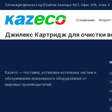
manager@kazeco.kg
Байтик баатыра 66/1, Офис 508, этаж 5
О компании
Услуги
Джилекс Картридж для очистки в
KAZECO
Kazeco — поставка, установка котельных систем и
О
обслуживание инженерного оборудования от
У
мировых производителей.
Н
К
Д