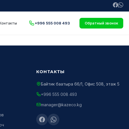
+996 555 008 493
Контакты
Обратный звонок
КОНТАКТЫ
Байтик баатыра 66/1, Офис 508, этаж 5
+996 555 008 493
manager@kazeco.kg
ов
юч