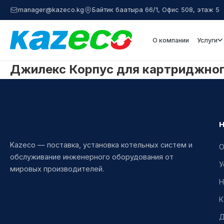
manager@kazeco.kg
Байтик баатыра 66/1, Офис 508, этаж 5
О компании
Услуги
Джилекс Корпус для картриджного
KAZECO
Kazeco — поставка, установка котельных систем и
О
обслуживание инженерного оборудования от
У
мировых производителей.
Н
К
Д