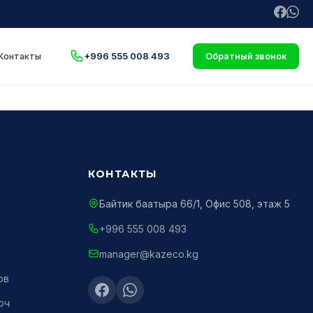
+996 555 008 493
Контакты
Обратный звонок
КОНТАКТЫ
Байтик баатыра 66/1, Офис 508, этаж 5
+996 555 008 493
manager@kazeco.kg
ов
юч