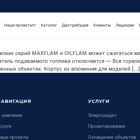
Наши проекты
Каталог
Дистрибуция
Клиенты
Лицензии
елках серий MAXFLAM и OILFLAM может сжигаться маз
еватель подаваемого топлива отключается — Все горел
ленных объектах. Kорпус из алюминия для моделей […]
НАВИГАЦИЯ
УСЛУГИ
 компании
Энергоаудит
слуги
Проектирование
аши проекты
Оснащение объектов