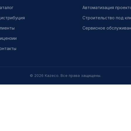
аталог
Автоматизация проект
истрибуция
Строительство под кл
лиенты
Сервисное обслужива
ицензии
онтакты
© 2026 Kazeco. Все права защищены.