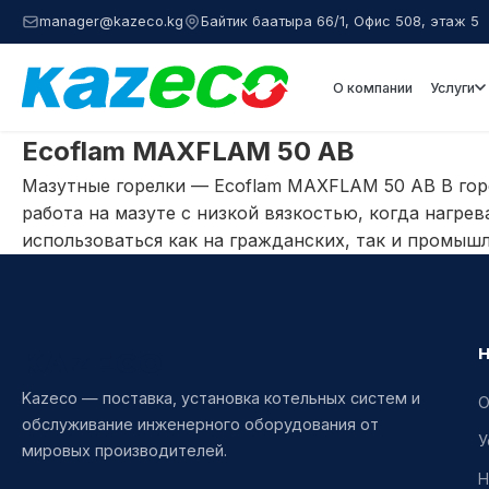
manager@kazeco.kg
Байтик баатыра 66/1, Офис 508, этаж 5
О компании
Услуги
Ecoflam MAXFLAM 50 AB
Мазутные горелки — Ecoflam MAXFLAM 50 AB В гор
работа на мазуте с низкой вязкостью, когда нагр
использоваться как на гражданских, так и промыш
KAZECO
Kazeco — поставка, установка котельных систем и
О
обслуживание инженерного оборудования от
У
мировых производителей.
Н