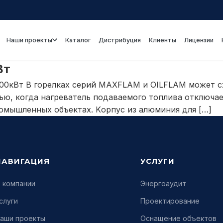
Наши проекты
Каталог
Дистрибуция
Клиенты
Лицензии
Вт
000кВт В горелках серий MAXFLAM и OILFLAM может сж
тью, когда нагреватель подаваемого топлива отключа
ромышленных объектах. Kорпус из алюминия для […]
НАВИГАЦИЯ
УСЛУГИ
 компании
Энергоаудит
слуги
Проектирование
аши проекты
Оснащение объектов