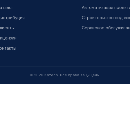
аталог
Автоматизация проект
истрибуция
Строительство под кл
лиенты
Сервисное обслужива
ицензии
онтакты
© 2026 Kazeco. Все права защищены.