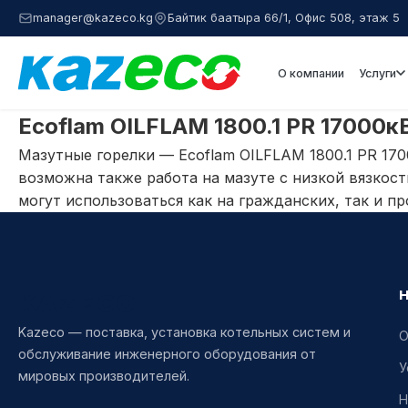
manager@kazeco.kg
Байтик баатыра 66/1, Офис 508, этаж 5
О компании
Услуги
Ecoflam OILFLAM 1800.1 PR 17000к
Мазутные горелки — Ecoflam OILFLAM 1800.1 PR 17
возможна также работа на мазуте с низкой вязкос
могут использоваться как на гражданских, так и п
KAZECO
Kazeco — поставка, установка котельных систем и
О
обслуживание инженерного оборудования от
У
мировых производителей.
Н