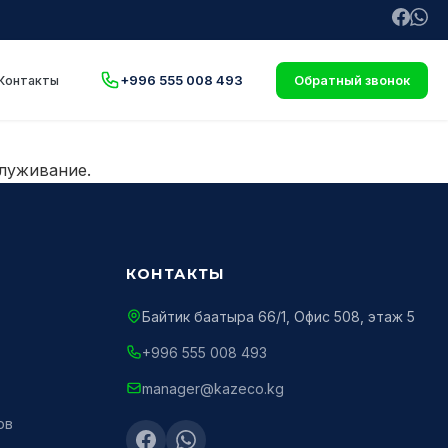
+996 555 008 493
Контакты
Обратный звонок
луживание.
КОНТАКТЫ
Байтик баатыра 66/1, Офис 508, этаж 5
+996 555 008 493
manager@kazeco.kg
ов