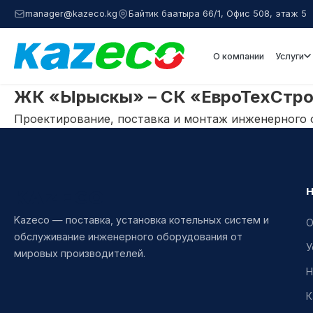
manager@kazeco.kg
Байтик баатыра 66/1, Офис 508, этаж 5
О компании
Услуги
ЖК «Ырыскы» – СК «ЕвроТехСтро
Проектирование, поставка и монтаж инженерного 
KAZECO
Kazeco — поставка, установка котельных систем и
О
обслуживание инженерного оборудования от
У
мировых производителей.
Н
К