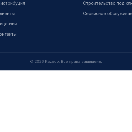
истрибуция
Строительство под кл
лиенты
Сервисное обслужива
ицензии
онтакты
© 2026 Kazeco. Все права защищены.