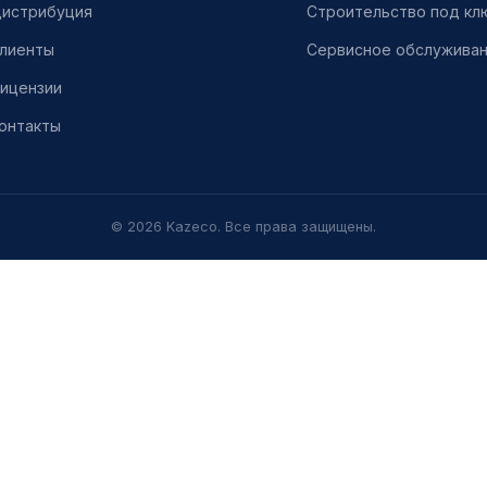
истрибуция
Строительство под кл
лиенты
Сервисное обслужива
ицензии
онтакты
© 2026 Kazeco. Все права защищены.