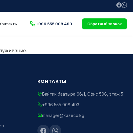
+996 555 008 493
Контакты
Обратный звонок
луживание.
КОНТАКТЫ
Байтик баатыра 66/1, Офис 508, этаж 5
+996 555 008 493
manager@kazeco.kg
ов