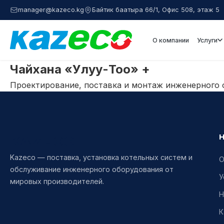
manager@kazeco.kg
Байтик баатыра 66/1, Офис 508, этаж 5
О компании
Услуги
Чайхана «Улуу-Тоо» +
Проектирование, поставка и монтаж инженерного 
KAZECO
Kazeco — поставка, установка котельных систем и
О
обслуживание инженерного оборудования от
У
мировых производителей.
Н
К