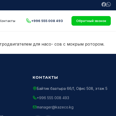
+996 555 008 493
Контакты
Обратный звонок
тродвигателем для насо- сов с мокрым ротором.
КОНТАКТЫ
Байтик баатыра 66/1, Офис 508, этаж 5
+996 555 008 493
manager@kazeco.kg