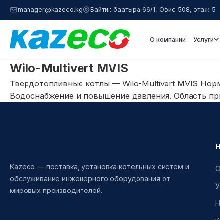
manager@kazeco.kg
Байтик баатыра 66/1, Офис 508, этаж 5
О компании
Услуги
Wilo-Multivert MVIS
Твердотопливные котлы — Wilo-Multivert MVIS Нор
Водоснабжение и повышение давления. Область пр
KAZECO
Kazeco — поставка, установка котельных систем и
О
обслуживание инженерного оборудования от
У
мировых производителей.
Н