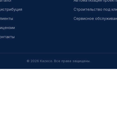
аталог
Автоматизация проект
истрибуция
Строительство под кл
лиенты
Сервисное обслужива
ицензии
онтакты
© 2026 Kazeco. Все права защищены.